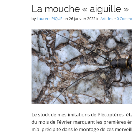
P
La mouche « aiguille »
by
Laurent PIQUE
on
26 janvier 2022
in
Articles
•
0 Comm
e
D
Le stock de mes imitations de Plécoptères éta
du mois de Février marquant les premières ém
m’a précipité dans le montage de ces merveil