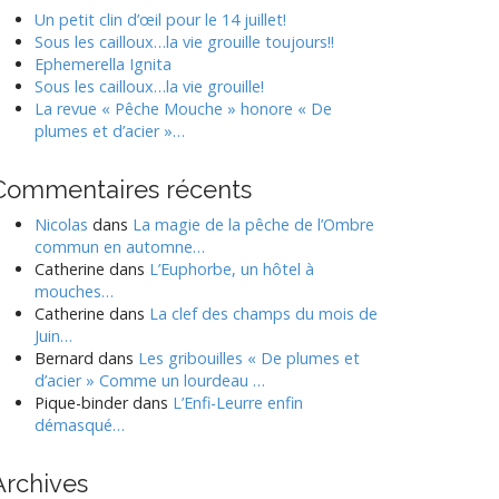
o
Un petit clin d’œil pour le 14 juillet!
Sous les cailloux…la vie grouille toujours!!
Ephemerella Ignita
Sous les cailloux…la vie grouille!
La revue « Pêche Mouche » honore « De
plumes et d’acier »…
Commentaires récents
Nicolas
dans
La magie de la pêche de l’Ombre
commun en automne…
Catherine
dans
L’Euphorbe, un hôtel à
mouches…
Catherine
dans
La clef des champs du mois de
Juin…
Bernard
dans
Les gribouilles « De plumes et
d’acier » Comme un lourdeau …
Pique-binder
dans
L’Enfi-Leurre enfin
démasqué…
Archives