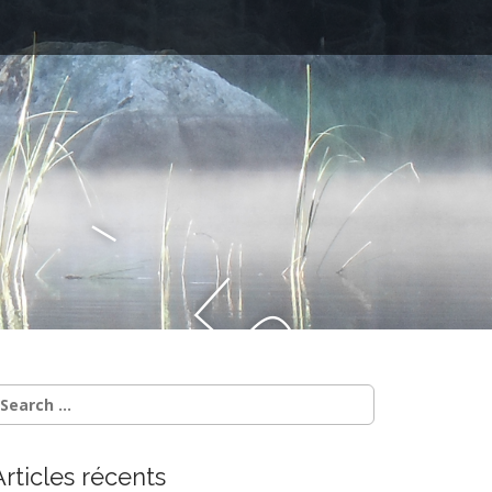
–
l
e
B
l
Articles récents