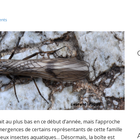
h
f
o
ents
r
:
it au plus bas en ce début d’année, mais l’approche
ergences de certains représentants de cette famille
leux insectes aquatiques… Désormais, la boîte est