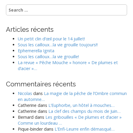
S
e
a
r
Articles récents
c
h
Un petit clin d’œil pour le 14 juillet!
f
Sous les cailloux…la vie grouille toujours!!
o
Ephemerella Ignita
r
Sous les cailloux…la vie grouille!
:
La revue « Pêche Mouche » honore « De plumes et
d’acier »…
Commentaires récents
Nicolas
dans
La magie de la pêche de l’Ombre commun
en automne…
Catherine
dans
L’Euphorbe, un hôtel à mouches…
Catherine
dans
La clef des champs du mois de Juin…
Bernard
dans
Les gribouilles « De plumes et d’acier »
Comme un lourdeau …
Pique-binder
dans
L’Enfi-Leurre enfin démasqué…