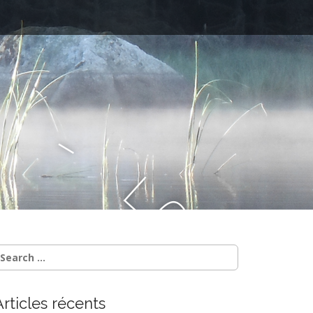
–
l
e
B
l
Articles récents