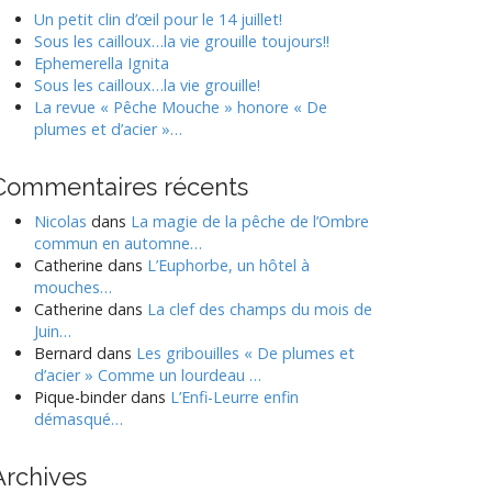
o
Un petit clin d’œil pour le 14 juillet!
Sous les cailloux…la vie grouille toujours!!
Ephemerella Ignita
Sous les cailloux…la vie grouille!
La revue « Pêche Mouche » honore « De
plumes et d’acier »…
Commentaires récents
Nicolas
dans
La magie de la pêche de l’Ombre
commun en automne…
Catherine
dans
L’Euphorbe, un hôtel à
mouches…
Catherine
dans
La clef des champs du mois de
Juin…
Bernard
dans
Les gribouilles « De plumes et
d’acier » Comme un lourdeau …
Pique-binder
dans
L’Enfi-Leurre enfin
démasqué…
Archives