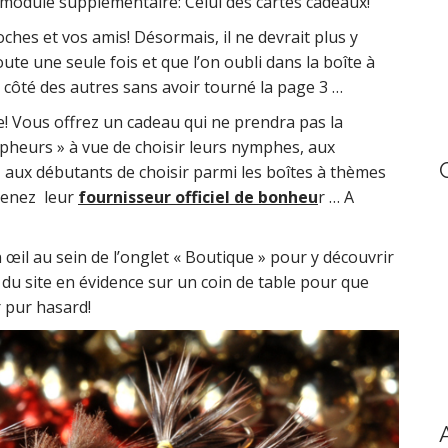
n module supplémentaire: Celui des cartes cadeaux!
h
f
ches et vos amis! Désormais, il ne devrait plus y
o
oute une seule fois et que l’on oubli dans la boîte à
r
à côté des autres sans avoir tourné la page 3 …
:
le! Vous offrez un cadeau qui ne prendra pas la
heurs » à vue de choisir leurs nymphes, aux
s, aux débutants de choisir parmi les boîtes à thèmes
evenez leur
fournisseur officiel de bonheu
r … A
 œil au sein de l’onglet « Boutique » pour y découvrir
e du site en évidence sur un coin de table pour que
 pur hasard!