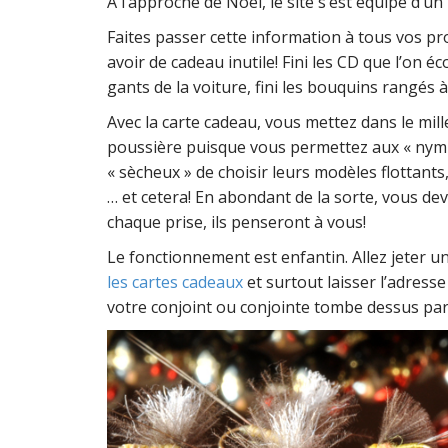
A l’approche de Noël, le site s’est équipé d’u
P
Faites passer cette information à tous vos pro
avoir de cadeau inutile! Fini les CD que l’on éc
gants de la voiture, fini les bouquins rangés 
e
Avec la carte cadeau, vous mettez dans le mil
poussière puisque vous permettez aux « nymp
« sècheux » de choisir leurs modèles flottant
D
… et cetera! En abondant de la sorte, vous d
chaque prise, ils penseront à vous!
Le fonctionnement est enfantin. Allez jeter un
les cartes cadeaux
et surtout laisser l’adress
votre conjoint ou conjointe tombe dessus par