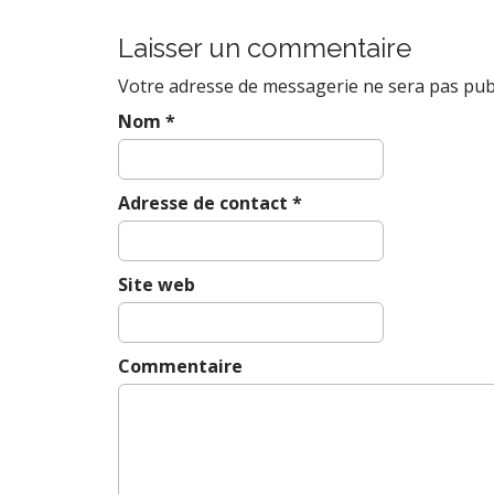
o
s
Laisser un commentaire
t
Votre adresse de messagerie ne sera pas publ
n
a
Nom
*
v
i
Adresse de contact
*
g
a
t
Site web
i
o
n
Commentaire