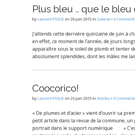
P
Plus bleu .. que le bleu
by
Laurent PIQUE
on
26 juin 2015
in
Galerie
•
0 Comment
e
J’attends cette dernière quinzaine de juin à c
en effet, ce moment de l’année, de jours long
apparaître sous le soleil de plomb et tenter 
D
absolument splendides, dont les mâles me lai
Coocorico!
by
Laurent PIQUE
on
23 juin 2015
in
Articles
•
0 Comment
« De plumes et d’acier » vient d’ouvrir sa pr
petit article dans la revue de la commune, un
portrait dans le support numérique « C’est 