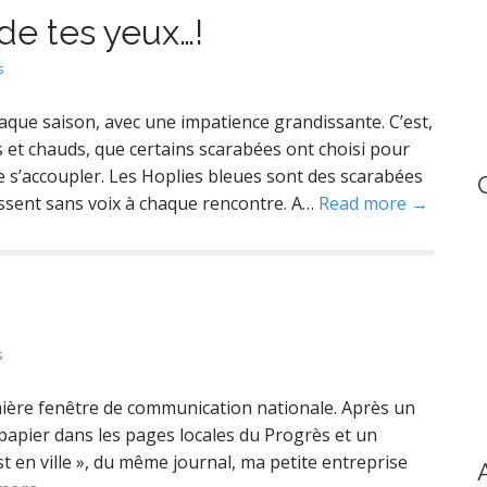
h
 de tes yeux…!
f
o
s
r
:
haque saison, avec une impatience grandissante. C’est,
s et chauds, que certains scarabées ont choisi pour
de s’accoupler. Les Hoplies bleues sont des scarabées
ssent sans voix à chaque rencontre. A…
Read more →
s
emière fenêtre de communication nationale. Après un
 papier dans les pages locales du Progrès et un
en ville », du même journal, ma petite entreprise