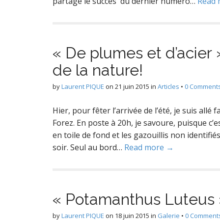
partage le succès du dernier numéro…
Read 
« De plumes et d’acier 
de la nature!
by
Laurent PIQUE
on
21 juin 2015
in
Articles
•
0 Comment
Hier, pour fêter l’arrivée de l’été, je suis all
Forez. En poste à 20h, je savoure, puisque c’es
en toile de fond et les gazouillis non identi
soir. Seul au bord…
Read more →
« Potamanthus Luteus »
by
Laurent PIQUE
on
18 juin 2015
in
Galerie
•
0 Comment