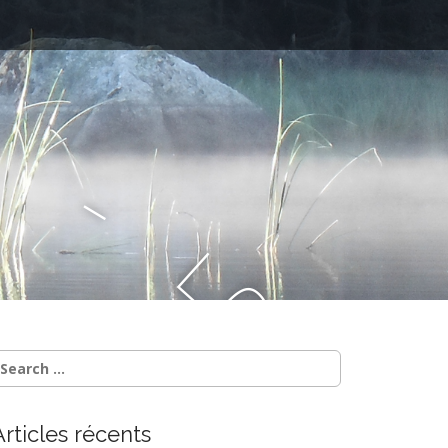
–
l
e
B
l
Articles récents