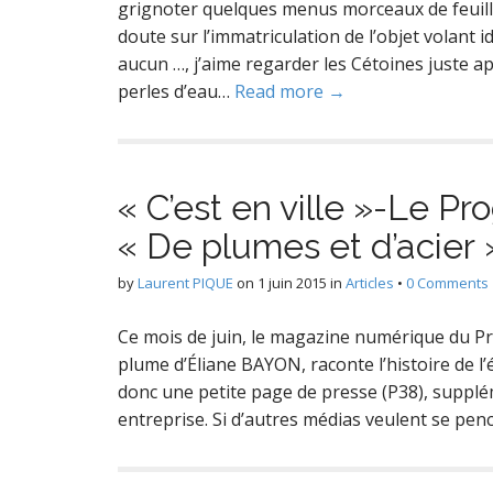
grignoter quelques menus morceaux de feuille
doute sur l’immatriculation de l’objet volant 
aucun …, j’aime regarder les Cétoines juste apr
perles d’eau…
Read more →
« C’est en ville »-Le P
« De plumes et d’acier 
by
Laurent PIQUE
on
1 juin 2015
in
Articles
•
0 Comments
Ce mois de juin, le magazine numérique du Prog
plume d’Éliane BAYON, raconte l’histoire de l’
donc une petite page de presse (P38), supplém
entreprise. Si d’autres médias veulent se pen