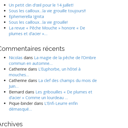
o
Un petit clin d’œil pour le 14 juillet!
Sous les cailloux…la vie grouille toujours!!
Ephemerella Ignita
Sous les cailloux…la vie grouille!
La revue « Pêche Mouche » honore « De
plumes et d’acier »…
Commentaires récents
Nicolas
dans
La magie de la pêche de l’Ombre
commun en automne…
Catherine
dans
L’Euphorbe, un hôtel à
mouches…
Catherine
dans
La clef des champs du mois de
Juin…
Bernard
dans
Les gribouilles « De plumes et
d’acier » Comme un lourdeau …
Pique-binder
dans
L’Enfi-Leurre enfin
démasqué…
Archives