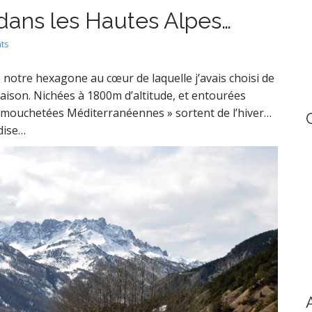
h
 dans les Hautes Alpes…
f
o
ts
r
:
notre hexagone au cœur de laquelle j’avais choisi de
saison. Nichées à 1800m d’altitude, et entourées
 mouchetées Méditerranéennes » sortent de l’hiver…
dise…