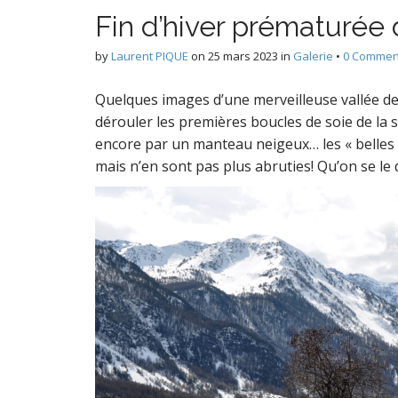
P
Fin d’hiver prématurée
by
Laurent PIQUE
on
25 mars 2023
in
Galerie
•
0 Commen
e
Quelques images d’une merveilleuse vallée de 
dérouler les premières boucles de soie de la 
encore par un manteau neigeux… les « belles
D
mais n’en sont pas plus abruties! Qu’on se le 