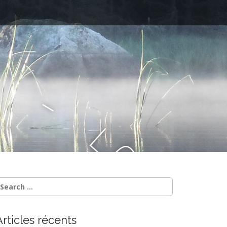
–
l
e
B
l
Articles récents