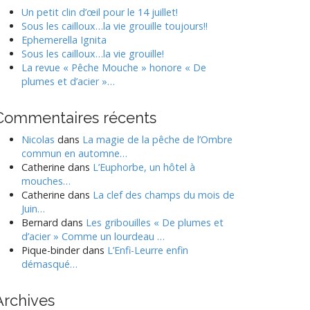
o
Un petit clin d’œil pour le 14 juillet!
Sous les cailloux…la vie grouille toujours!!
Ephemerella Ignita
Sous les cailloux…la vie grouille!
La revue « Pêche Mouche » honore « De
plumes et d’acier »…
Commentaires récents
Nicolas
dans
La magie de la pêche de l’Ombre
commun en automne…
Catherine
dans
L’Euphorbe, un hôtel à
mouches…
Catherine
dans
La clef des champs du mois de
Juin…
Bernard
dans
Les gribouilles « De plumes et
d’acier » Comme un lourdeau …
Pique-binder
dans
L’Enfi-Leurre enfin
démasqué…
Archives