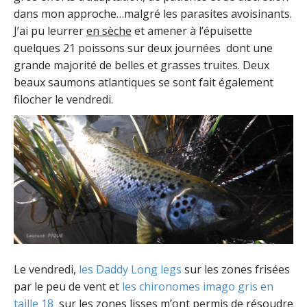
dans mon approche…malgré les parasites avoisinants.
J’ai pu leurrer
en sèche
et amener à l’épuisette
quelques 21 poissons sur deux journées dont une
grande majorité de belles et grasses truites. Deux
beaux saumons atlantiques se sont fait également
filocher le vendredi.
Le vendredi,
les Daddy Long legs
sur les zones frisées
par le peu de vent et
les chironomes imago gris en
taille 18
sur les zones lisses m’ont permis de résoudre