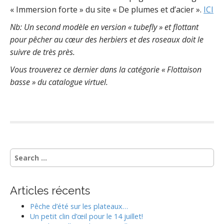
« Immersion forte » du site « De plumes et d’acier ».
ICI
Nb: Un second modèle en version « tubefly » et flottant
pour pêcher au cœur des herbiers et des roseaux doit le
suivre de très près.
Vous trouverez ce dernier dans la catégorie « Flottaison
basse » du catalogue virtuel.
S
e
a
r
Articles récents
c
h
Pêche d’été sur les plateaux…
f
Un petit clin d’œil pour le 14 juillet!
o