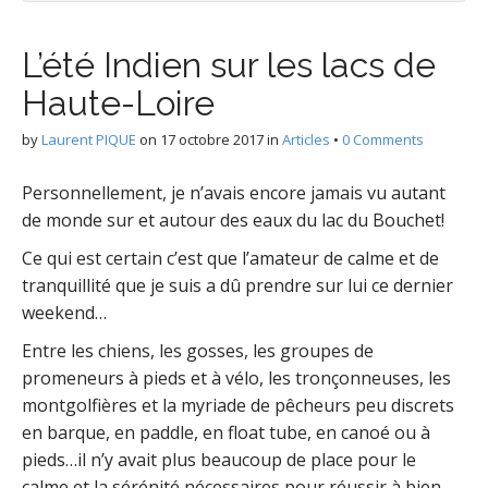
g
L’été Indien sur les lacs de
Haute-Loire
by
Laurent PIQUE
on
17 octobre 2017
in
Articles
•
0 Comments
–
Personnellement, je n’avais encore jamais vu autant
de monde sur et autour des eaux du lac du Bouchet!
Ce qui est certain c’est que l’amateur de calme et de
tranquillité que je suis a dû prendre sur lui ce dernier
weekend…
Entre les chiens, les gosses, les groupes de
promeneurs à pieds et à vélo, les tronçonneuses, les
montgolfières et la myriade de pêcheurs peu discrets
en barque, en paddle, en float tube, en canoé ou à
pieds…il n’y avait plus beaucoup de place pour le
calme et la sérénité nécessaires pour réussir à bien