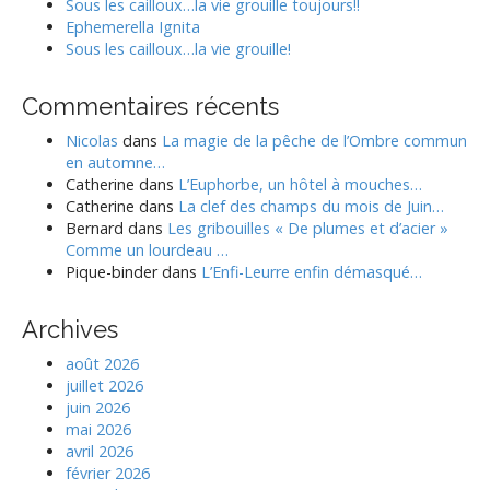
Sous les cailloux…la vie grouille toujours!!
r
Ephemerella Ignita
:
Sous les cailloux…la vie grouille!
Commentaires récents
Nicolas
dans
La magie de la pêche de l’Ombre commun
en automne…
Catherine
dans
L’Euphorbe, un hôtel à mouches…
Catherine
dans
La clef des champs du mois de Juin…
Bernard
dans
Les gribouilles « De plumes et d’acier »
Comme un lourdeau …
Pique-binder
dans
L’Enfi-Leurre enfin démasqué…
Archives
août 2026
juillet 2026
juin 2026
mai 2026
avril 2026
février 2026